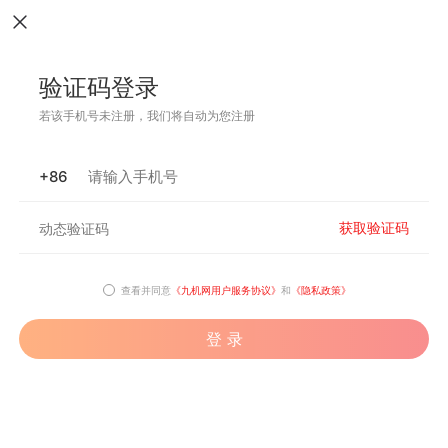
验证码登录
若该手机号未注册，我们将自动为您注册
+86
获取验证码
查看并同意
《九机网用户服务协议》
和
《隐私政策》
登 录