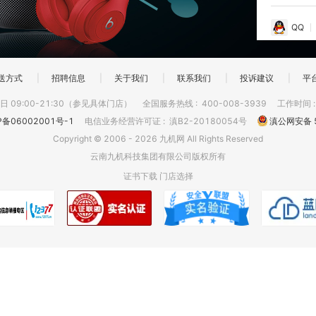
QQ
送方式
|
招聘信息
|
关于我们
|
联系我们
|
投诉建议
|
平
 09:00-21:30（参见具体门店）
全国服务热线
:
400-008-3939
工作时间
P备06002001号-1
电信业务经营许可证
:
滇B2-20180054号
滇公网安备 5
Copyright © 2006 - 2026 九机网 All Rights Reserved
云南九机科技集团有限公司版权所有
证书下载
门店选择