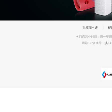
供应商申请
|
配
各门店营业时间
:
周一至周日
网站ICP备案号
:
滇IC