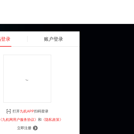
码登录
账户登录
获取动态密码
确认
《九机网用户服务协议》
和
《隐私政策》
打开
九机APP
扫码登录
登 录
《九机网用户服务协议》
和
《隐私政策》
立即注册