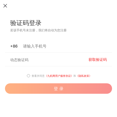
验证码登录
若该手机号未注册，我们将自动为您注册
+86
获取验证码
查看并同意
《九机网用户服务协议》
和
《隐私政策》
登 录