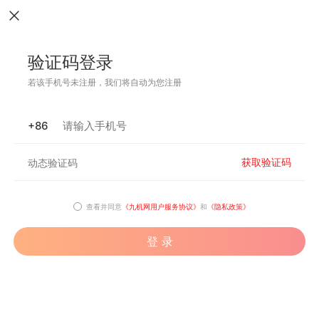
验证码登录
若该手机号未注册，我们将自动为您注册
+86
获取验证码
查看并同意
《九机网用户服务协议》
和
《隐私政策》
登 录