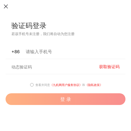
验证码登录
若该手机号未注册，我们将自动为您注册
+86
获取验证码
查看并同意
《九机网用户服务协议》
和
《隐私政策》
登 录