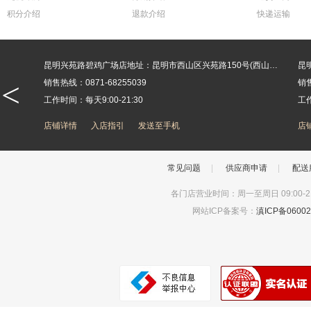
积分介绍
退款介绍
快递运输
昆明关上汇溪大厦店地址：昆明市官渡区关上中路63号汇溪大厦一楼商铺(工商银行旁)
昆明兴苑路碧鸡广场店地址：昆明市西山区兴苑路150号(西山区政府碧鸡广场对面)
<
销售热线：0871-68255039
销售
工作时间：每天9:00-21:30
工作
店铺详情
入店指引
发送至手机
店
常见问题
|
供应商申请
|
配送
各门店营业时间：周一至周日 09:00-21:
网站ICP备案号：
滇ICP备0600