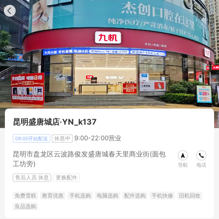
昆明盛唐城店·YN_k137
9:00-22:00营业
休息中
09:00开始配送
昆明市盘龙区云波路俊发盛唐城春天里商业街(面包
工坊旁)
导航
电话
售后人员
休息
更换配件
免费雪糕
教育优惠
手机选购
电脑选购
配件选购
手机快修
旧机回收
良品选购