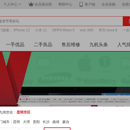
个人中心
会员俱乐部
帮助中心
客户端
企业采购
在线
门搜索：
iPhone 12
小米 11
OPPO Reno 5
vivo X60
华为 nova 8
一加 
te 9
一手优品
二手良品
售后维修
九机头条
人气
九猜您在：
昆明市区
门城市：
昆明
大理
贵阳
长沙
曲靖
蒙自