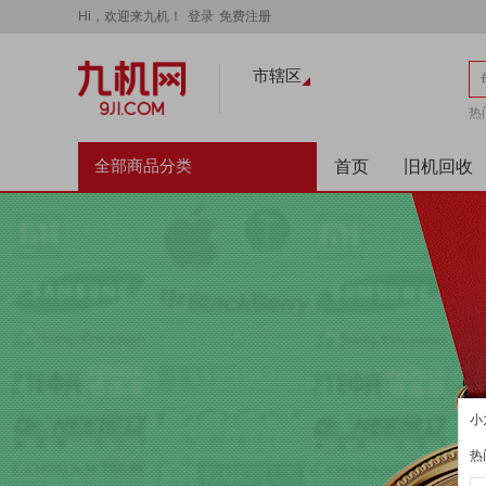
Hi，欢迎来九机！
登录
免费注册
市辖区
热
No
全部商品分类
首页
旧机回收
小
热