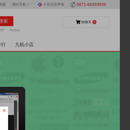
0871-68393939
客服
网站导航
不良信息举报
购物车
0
8T
Redmi
排行
九机小店