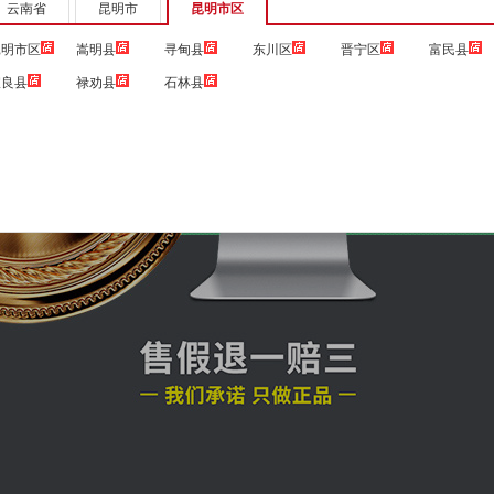
云南省
昆明市
昆明市区
昆明市区
嵩明县
寻甸县
东川区
晋宁区
富民县
宜良县
禄劝县
石林县