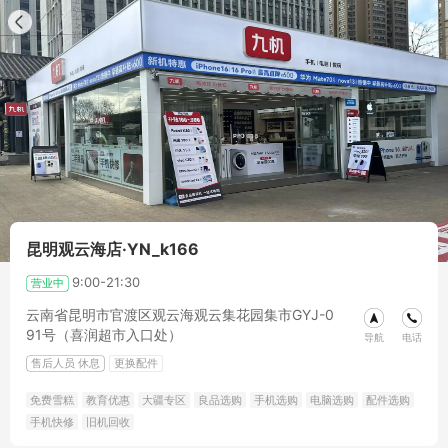
昆明观云海店·YN_k166
9:00-21:30
营业中
云南省昆明市官渡区观云海观云集花园集市GYJ-0
91号（喜润超市入口处）
导航
电话
售后人员
休息
更换配件
免费雪糕
教育优惠
大疆专区
良品选购
手机选购
电脑选购
配件选购
手机快修
旧机回收