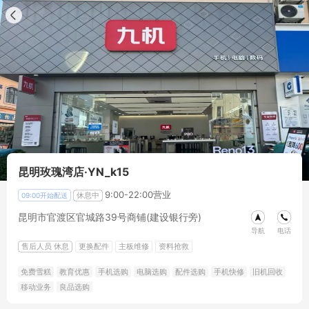
昆明玫瑰湾店·YN_k15
9:00-22:00营业
休息中
09:00开始配送
昆明市官渡区官城路39号商铺(建设银行旁)
导航
电话
售后人员
休息
更换配件
主板维修
资料抢救
免费雪糕
教育优惠
手机选购
电脑选购
配件选购
手机快修
旧机回收
移动业务
良品选购