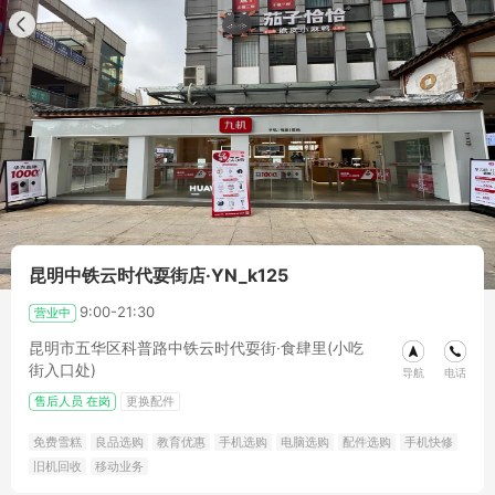
昆明中铁云时代耍街店·YN_k125
9:00-21:30
营业中
昆明市五华区科普路中铁云时代耍街·食肆里(小吃
街入口处)
导航
电话
售后人员
在岗
更换配件
免费雪糕
良品选购
教育优惠
手机选购
电脑选购
配件选购
手机快修
旧机回收
移动业务