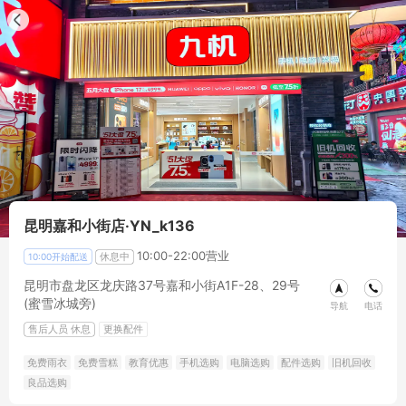
昆明嘉和小街店·YN_k136
10:00-22:00营业
休息中
10:00开始配送
昆明市盘龙区龙庆路37号嘉和小街A1F-28、29号
(蜜雪冰城旁)
导航
电话
售后人员
休息
更换配件
免费雨衣
免费雪糕
教育优惠
手机选购
电脑选购
配件选购
旧机回收
良品选购