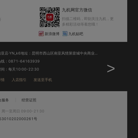
九机网官方微信
扫描二维码，即刻关注九机，更
答
多精彩活动等着您哦！
新浪微博
九机贴吧
昆明红锦路店·YN_k7地址：昆明市五华区红锦路15号(霖雨路与红锦路交叉口沙坝营公交站台)
线：0871-64106139
销售热线：0871-68
>
间：每天9:00-21:30
工作时间：每天9:00-
详情
入店指引
发送至手机
店铺详情
入店指
台服务
|
经营证照
:
周一至周日 09:00-21:30
3010202000261号