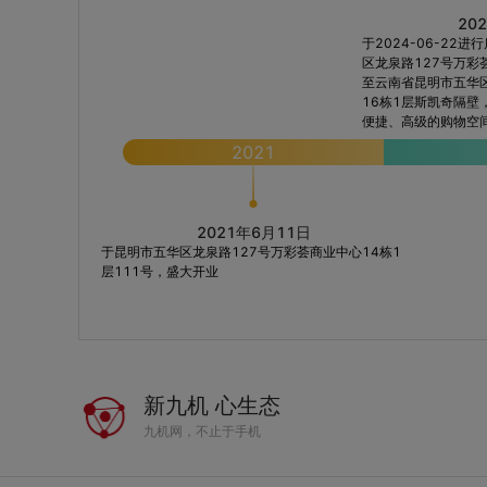
20
于2024-06-22
区龙泉路127号万彩
至云南省昆明市五华区
16栋1层斯凯奇隔壁
便捷、高级的购物空
2021
2021年6月11日
于昆明市五华区龙泉路127号万彩荟商业中心14栋1
层111号，盛大开业
新九机 心生态
九机网，不止于手机