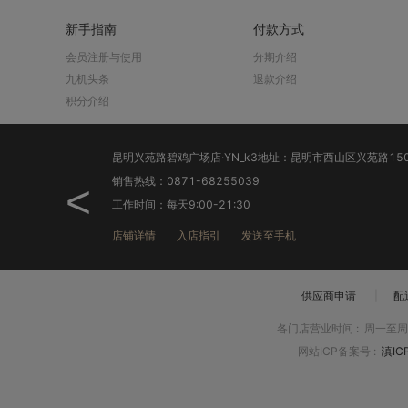
新手指南
付款方式
会员注册与使用
分期介绍
九机头条
退款介绍
积分介绍
销售热线：0871-65383839
<
工作时间：每天9:00-21:30
店铺详情
入店指引
发送至手机
供应商申请
|
配
各门店营业时间
:
周一至周日
网站ICP备案号
:
滇IC