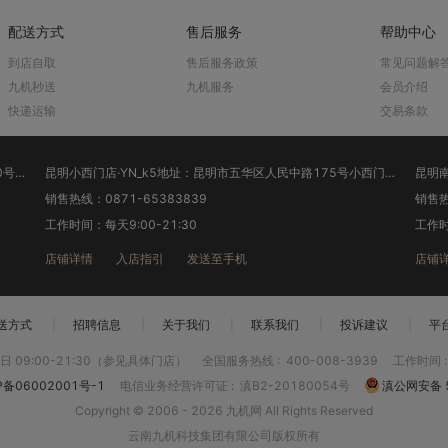
配送方式
售后服务
帮助中心
到店自取
售后服务政策
常见问题解
九机秒送
九机服务
会员介绍
快递运输
交易条款
昆明小西门店·YN_k5地址：昆明市五华区人民中路175号小西门广场(桥香园旁)
昆明南亚店·YN_k6地址：昆明市西山区南亚风情第壹城中央商业广场A5幢1楼(名创优品旁)
销售热线：0871-64163939
销售热
工作时间：每天10:00-22:30
工作时
店铺详情
入店指引
发送至手机
店铺
送方式
|
招聘信息
|
关于我们
|
联系我们
|
投诉建议
|
平
 09:00-21:30（参见具体门店）
全国服务热线
:
400-008-3939
工作时间
P备06002001号-1
电信业务经营许可证
:
滇B2-20180054号
滇公网安备 5
Copyright © 2006 - 2026 九机网 All Rights Reserved
云南九机科技集团有限公司版权所有