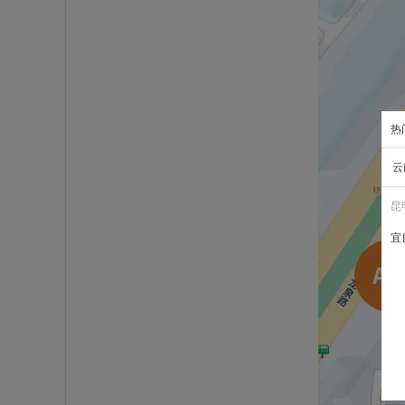
热
云
昆
宜