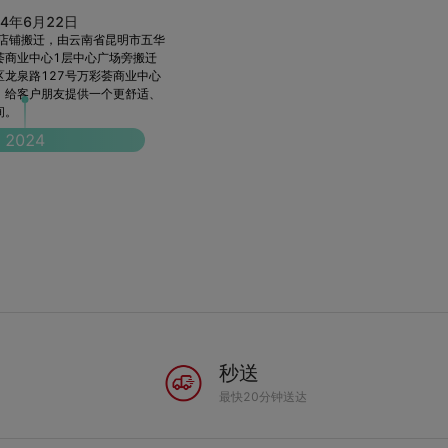
24年6月22日
进行店铺搬迁，由云南省昆明市五华
荟商业中心1层中心广场旁搬迁
龙泉路127号万彩荟商业中心
，给客户朋友提供一个更舒适、
间。
2024
秒送
最快20分钟送达