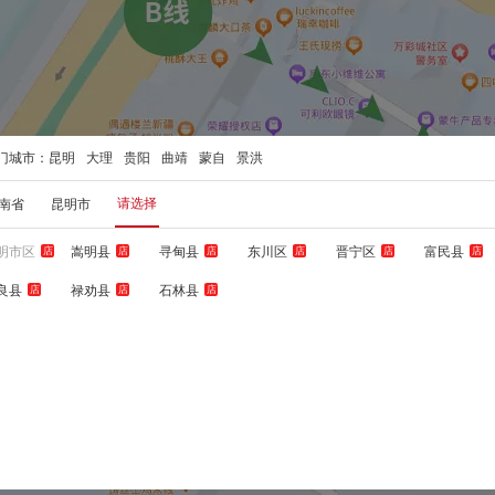
门城市：
昆明
大理
贵阳
曲靖
蒙自
景洪
请选择
南省
昆明市
明市区
嵩明县
寻甸县
东川区
晋宁区
富民县
店
店
店
店
店
店
良县
禄劝县
石林县
店
店
店