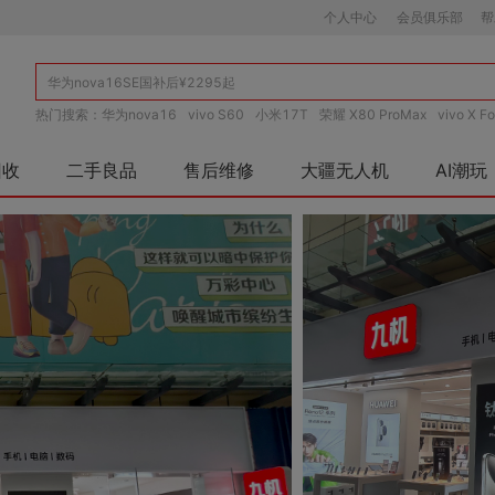
个人中心
会员俱乐部
帮
热门搜索：
华为nova16
vivo S60
小米17T
荣耀 X80 ProMax
vivo X Fo
回收
二手良品
售后维修
大疆无人机
AI潮玩