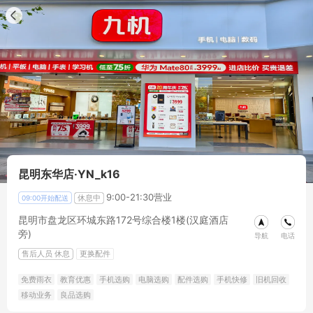
昆明东华店·YN_k16
9:00-21:30营业
休息中
09:00开始配送
昆明市盘龙区环城东路172号综合楼1楼(汉庭酒店
旁)
导航
电话
售后人员
休息
更换配件
免费雨衣
教育优惠
手机选购
电脑选购
配件选购
手机快修
旧机回收
移动业务
良品选购