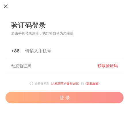
验证码登录
若该手机号未注册，我们将自动为您注册
+86
获取验证码
查看并同意
《九机网用户服务协议》
和
《隐私政策》
登 录