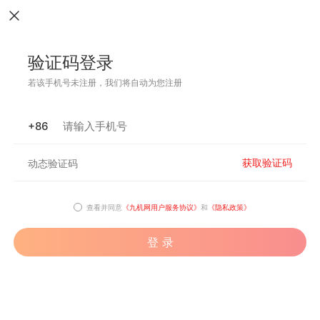
验证码登录
若该手机号未注册，我们将自动为您注册
+86
获取验证码
查看并同意
《九机网用户服务协议》
和
《隐私政策》
登 录