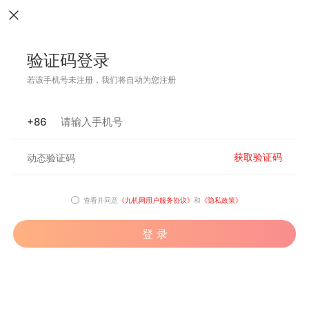
验证码登录
若该手机号未注册，我们将自动为您注册
+86
获取验证码
查看并同意
《九机网用户服务协议》
和
《隐私政策》
登 录