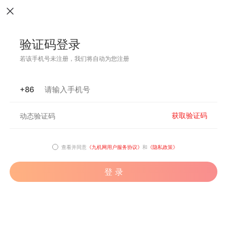
验证码登录
若该手机号未注册，我们将自动为您注册
+86
获取验证码
查看并同意
《九机网用户服务协议》
和
《隐私政策》
登 录