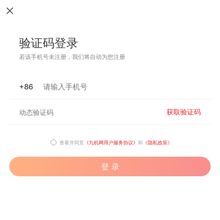
验证码登录
若该手机号未注册，我们将自动为您注册
+86
获取验证码
查看并同意
《九机网用户服务协议》
和
《隐私政策》
登 录