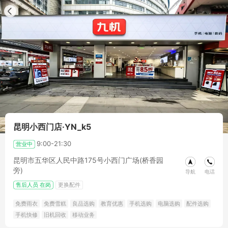
昆明小西门店·YN_k5
9:00-21:30
营业中
昆明市五华区人民中路175号小西门广场(桥香园
旁)
导航
电话
售后人员
在岗
更换配件
免费雨衣
免费雪糕
良品选购
教育优惠
手机选购
电脑选购
配件选购
手机快修
旧机回收
移动业务