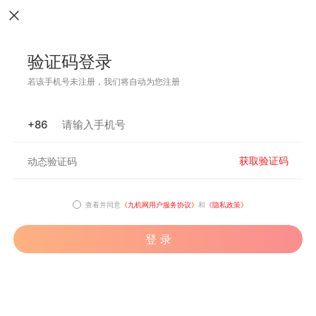
验证码登录
若该手机号未注册，我们将自动为您注册
+86
获取验证码
查看并同意
《九机网用户服务协议》
和
《隐私政策》
登 录