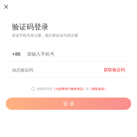
验证码登录
若该手机号未注册，我们将自动为您注册
+86
获取验证码
查看并同意
《九机网用户服务协议》
和
《隐私政策》
登 录