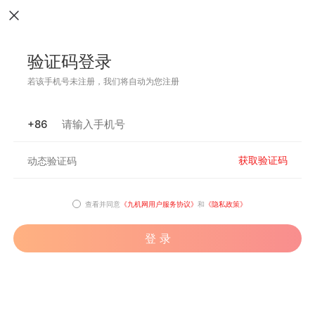
验证码登录
若该手机号未注册，我们将自动为您注册
+86
获取验证码
查看并同意
《九机网用户服务协议》
和
《隐私政策》
登 录