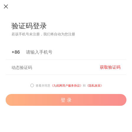
验证码登录
若该手机号未注册，我们将自动为您注册
+86
获取验证码
查看并同意
《九机网用户服务协议》
和
《隐私政策》
登 录