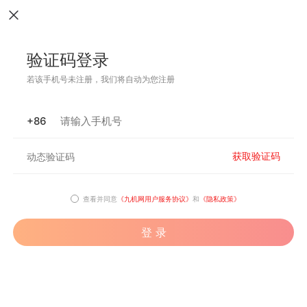
验证码登录
若该手机号未注册，我们将自动为您注册
+86
获取验证码
查看并同意
《九机网用户服务协议》
和
《隐私政策》
登 录