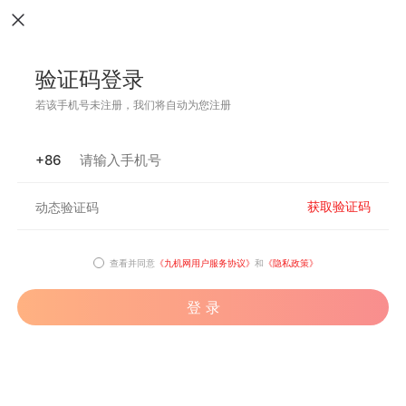
验证码登录
若该手机号未注册，我们将自动为您注册
+86
获取验证码
查看并同意
《九机网用户服务协议》
和
《隐私政策》
登 录