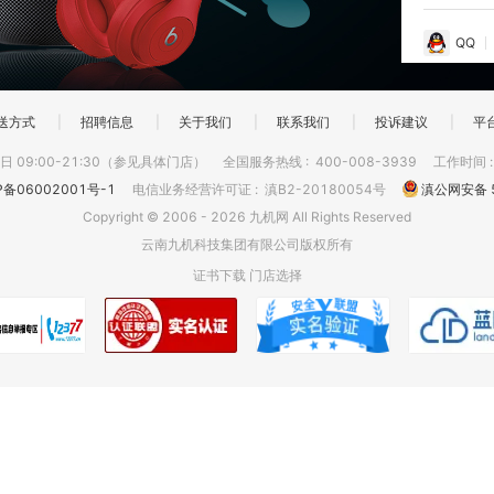
QQ
送方式
|
招聘信息
|
关于我们
|
联系我们
|
投诉建议
|
平
 09:00-21:30（参见具体门店）
全国服务热线
:
400-008-3939
工作时间
P备06002001号-1
电信业务经营许可证
:
滇B2-20180054号
滇公网安备 5
Copyright © 2006 - 2026 九机网 All Rights Reserved
云南九机科技集团有限公司版权所有
证书下载
门店选择