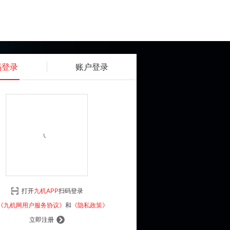
码登录
账户登录
获取动态密码
确认
《九机网用户服务协议》
和
《隐私政策》
打开
九机APP
扫码登录
登 录
《九机网用户服务协议》
和
《隐私政策》
立即注册