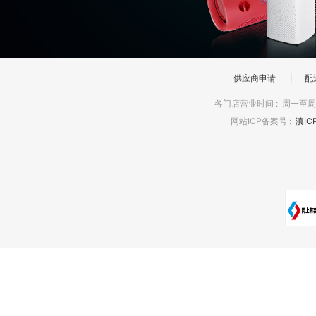
供应商申请
|
配
各门店营业时间
:
周一至周日
网站ICP备案号
:
滇IC