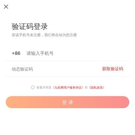
验证码登录
若该手机号未注册，我们将自动为您注册
+86
获取验证码
查看并同意
《九机网用户服务协议》
和
《隐私政策》
登 录