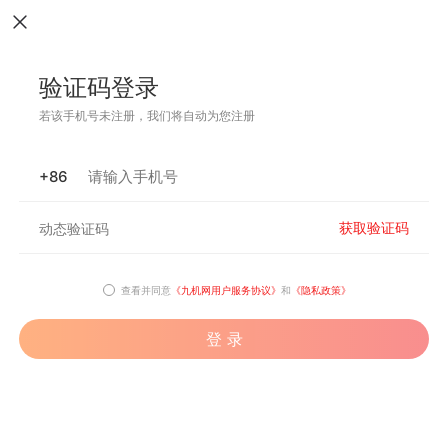
验证码登录
若该手机号未注册，我们将自动为您注册
+86
获取验证码
查看并同意
《九机网用户服务协议》
和
《隐私政策》
登 录