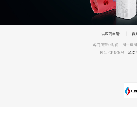
供应商申请
|
配
各门店营业时间
:
周一至周日
网站ICP备案号
:
滇IC