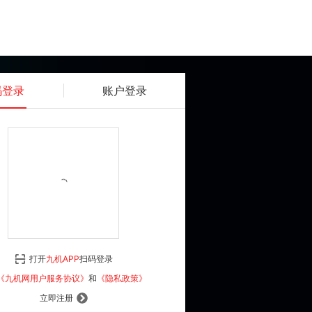
码登录
账户登录
获取动态密码
确认
《九机网用户服务协议》
和
《隐私政策》
打开
九机APP
扫码登录
登 录
《九机网用户服务协议》
和
《隐私政策》
立即注册