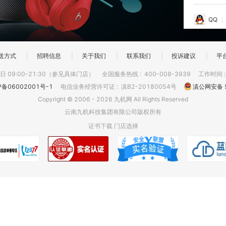
QQ
送方式
|
招聘信息
|
关于我们
|
联系我们
|
投诉建议
|
平
 09:00-21:30（参见具体门店）
全国服务热线
:
400-008-3939
工作时间
P备06002001号-1
电信业务经营许可证
:
滇B2-20180054号
滇公网安备 5
Copyright © 2006 - 2026 九机网 All Rights Reserved
云南九机科技集团有限公司版权所有
证书下载
门店选择