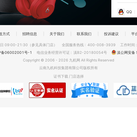
QQ
送方式
|
招聘信息
|
关于我们
|
联系我们
|
投诉建议
|
平
 09:00-21:30（参见具体门店）
全国服务热线
:
400-008-3939
工作时间
P备06002001号-1
电信业务经营许可证
:
滇B2-20180054号
滇公网安备 5
Copyright © 2006 - 2026 九机网 All Rights Reserved
云南九机科技集团有限公司版权所有
证书下载
门店选择