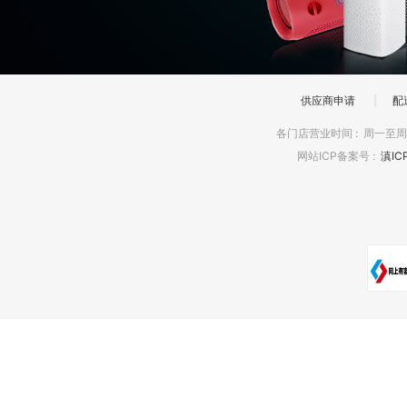
供应商申请
|
配
各门店营业时间
:
周一至周日
网站ICP备案号
:
滇IC