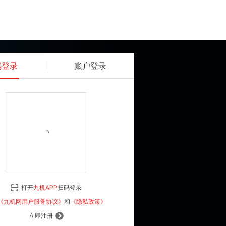
码登录
账户登录
获取动态密码
确认
《九机网用户服务协议》
和
《隐私政策》
打开
九机APP
扫码登录
登 录
《九机网用户服务协议》
和
《隐私政策》
立即注册