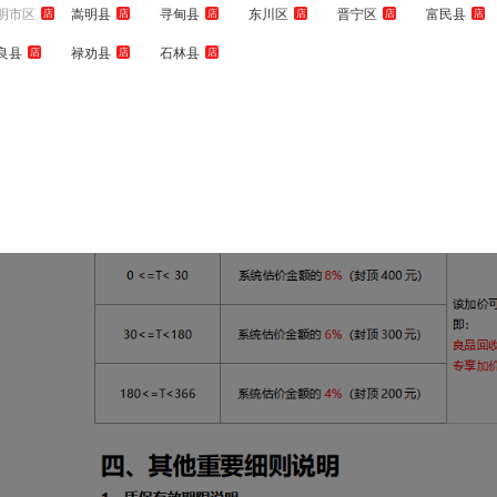
明市区
嵩明县
寻甸县
东川区
晋宁区
富民县
店
店
店
店
店
店
良县
禄劝县
石林县
店
店
店