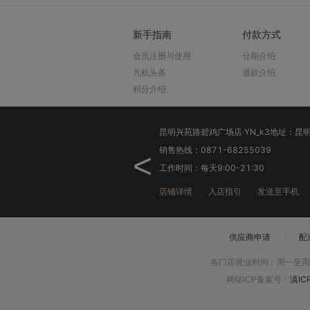
新手指南
付款方式
会员注册与使用
分期介绍
九机头条
退款介绍
积分介绍
销售热线：0871-68255039
<
工作时间：每天9:00-21:30
店铺详情
入店指引
发送至手机
供应商申请
|
配
各门店营业时间
:
周一至周日
网站ICP备案号
:
滇IC