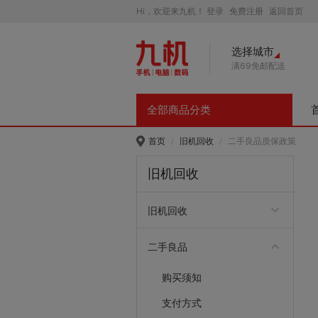
Hi，欢迎来九机！
登录
免费注册
返回首页
选择城市
满69免邮配送
全部商品分类
首页
旧机回收
二手良品质保政策
/
/
旧机回收
旧机回收
回收流程
收款方式
门店交易
上门回收
免邮回收
常见问题
回收商品说明
二手良品
购买须知
支付方式