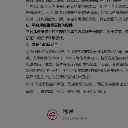
秒送
最快20分钟送达