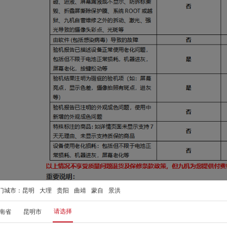
门城市：
昆明
大理
贵阳
曲靖
蒙自
景洪
请选择
南省
昆明市