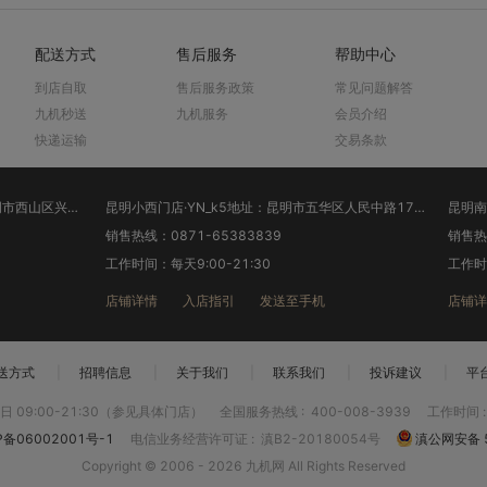
配送方式
售后服务
帮助中心
到店自取
售后服务政策
常见问题解答
九机秒送
九机服务
会员介绍
快递运输
交易条款
昆明兴苑路碧鸡广场店·YN_k3地址：昆明市西山区兴苑路150号(西山区政府碧鸡广场对面)
昆明小西门店·YN_k5地址：昆明市五华区人民中路175号小西门广场(桥香园旁)
销售热线：0871-65383839
销售热线
工作时间：每天9:00-21:30
工作时间
店铺详情
入店指引
发送至手机
店铺详
送方式
|
招聘信息
|
关于我们
|
联系我们
|
投诉建议
|
平
 09:00-21:30（参见具体门店）
全国服务热线
:
400-008-3939
工作时间
P备06002001号-1
电信业务经营许可证
:
滇B2-20180054号
滇公网安备 5
Copyright © 2006 - 2026 九机网 All Rights Reserved