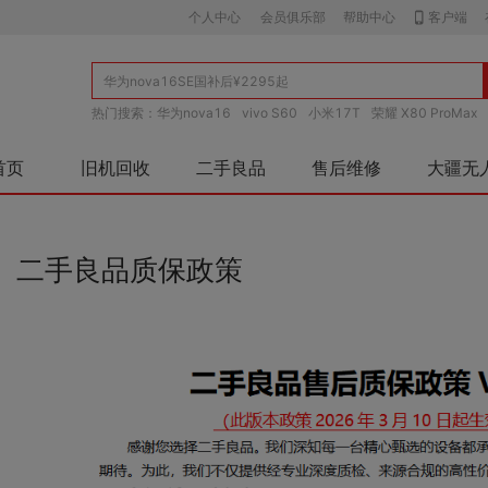
个人中心
会员俱乐部
帮助中心
客户端
热门搜索：
华为nova16
vivo S60
小米17T
荣耀 X80 ProMax
首页
旧机回收
二手良品
售后维修
大疆无
二手良品质保政策