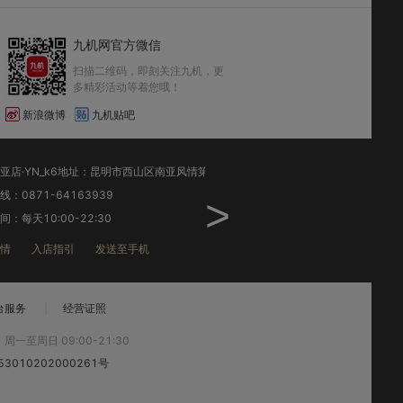
九机网官方微信
扫描二维码，即刻关注九机，更
多精彩活动等着您哦！
新浪微博
九机贴吧
昆明南亚店·YN_k6地址：昆明市西山区南亚风情第壹城中央商业广场A5幢1楼(名创优品旁)
：0871-64163939
销售热线：0871-64106139
>
：每天10:00-22:30
工作时间：每天9:00-21:30
情
入店指引
发送至手机
店铺详情
入店指引
发送
台服务
|
经营证照
:
周一至周日 09:00-21:30
3010202000261号