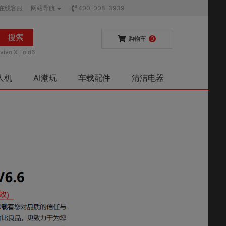
在线客服
网站导航
400-008-3939
搜索
购物车
0
vivo X Fold6
人机
AI潮玩
车载配件
清洁电器