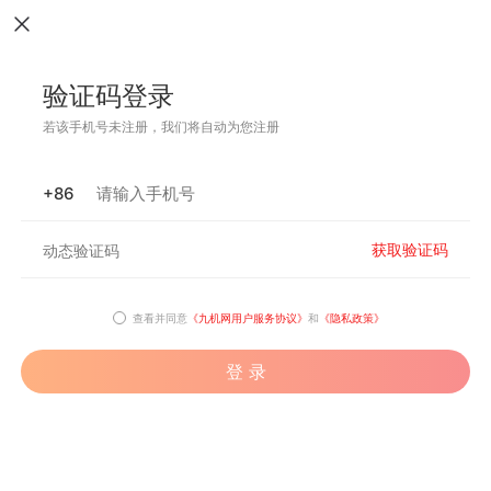
验证码登录
若该手机号未注册，我们将自动为您注册
+86
获取验证码
查看并同意
《九机网用户服务协议》
和
《隐私政策》
登 录