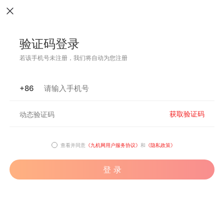
验证码登录
若该手机号未注册，我们将自动为您注册
+86
获取验证码
查看并同意
《九机网用户服务协议》
和
《隐私政策》
登 录