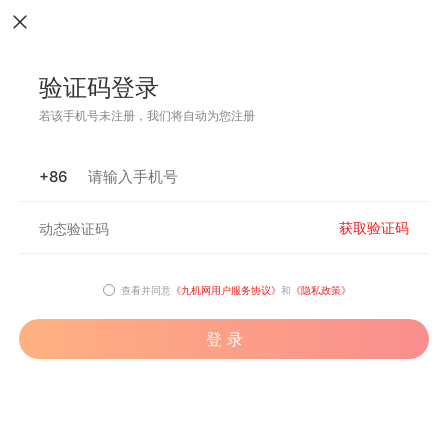
验证码登录
若该手机号未注册，我们将自动为您注册
+86
获取验证码
查看并同意
《九机网用户服务协议》
和
《隐私政策》
登 录