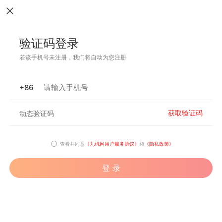
验证码登录
若该手机号未注册，我们将自动为您注册
+86
获取验证码
查看并同意
《九机网用户服务协议》
和
《隐私政策》
登 录