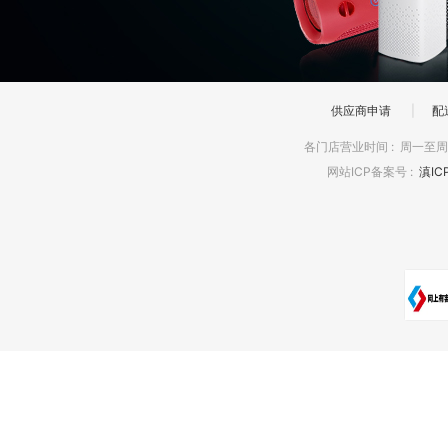
供应商申请
|
配
各门店营业时间
:
周一至周日
网站ICP备案号
:
滇IC