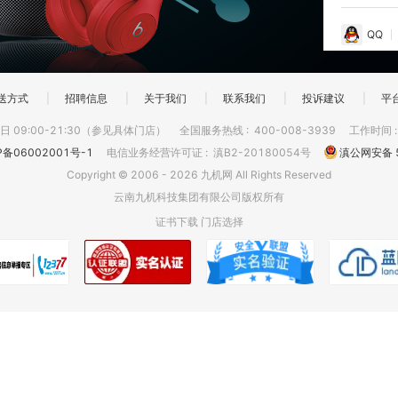
QQ
送方式
|
招聘信息
|
关于我们
|
联系我们
|
投诉建议
|
平
 09:00-21:30（参见具体门店）
全国服务热线
:
400-008-3939
工作时间
P备06002001号-1
电信业务经营许可证
:
滇B2-20180054号
滇公网安备 5
Copyright © 2006 - 2026 九机网 All Rights Reserved
云南九机科技集团有限公司版权所有
证书下载
门店选择