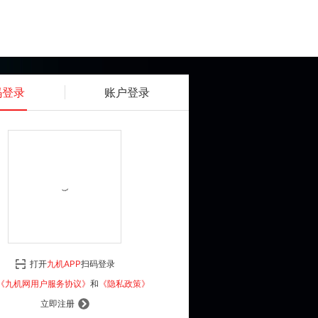
码登录
账户登录
获取动态密码
确认
《九机网用户服务协议》
和
《隐私政策》
打开
九机APP
扫码登录
登 录
《九机网用户服务协议》
和
《隐私政策》
立即注册