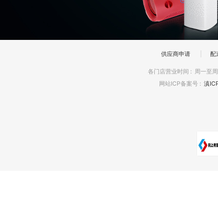
供应商申请
|
配
各门店营业时间
:
周一至周日
网站ICP备案号
:
滇IC