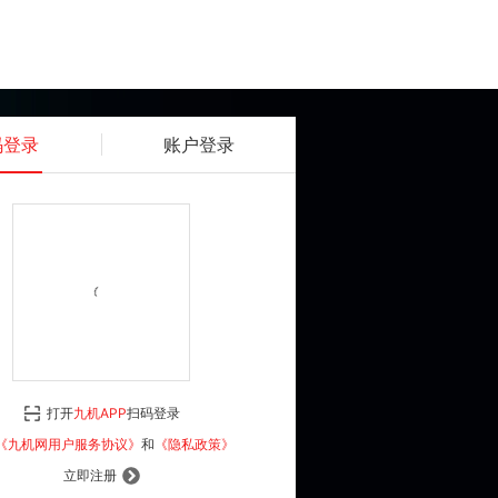
码登录
账户登录
获取动态密码
确认
《九机网用户服务协议》
和
《隐私政策》
打开
九机APP
扫码登录
登 录
《九机网用户服务协议》
和
《隐私政策》
立即注册