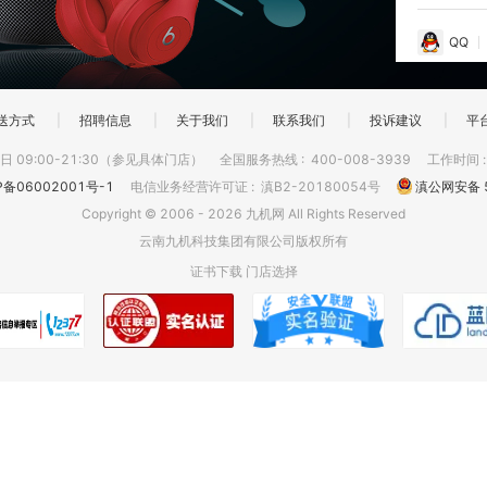
QQ
送方式
|
招聘信息
|
关于我们
|
联系我们
|
投诉建议
|
平
 09:00-21:30（参见具体门店）
全国服务热线
:
400-008-3939
工作时间
P备06002001号-1
电信业务经营许可证
:
滇B2-20180054号
滇公网安备 5
Copyright © 2006 - 2026 九机网 All Rights Reserved
云南九机科技集团有限公司版权所有
证书下载
门店选择