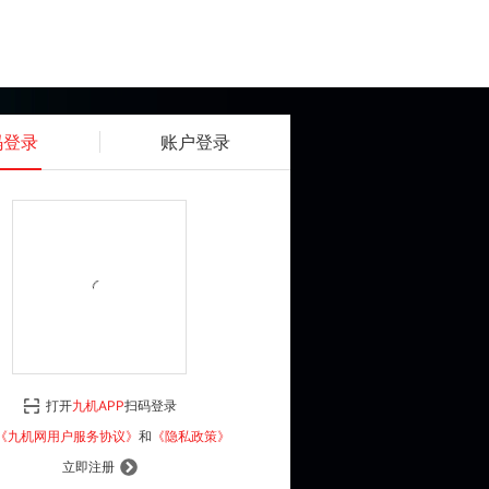
码登录
账户登录
获取动态密码
确认
《九机网用户服务协议》
和
《隐私政策》
打开
九机APP
扫码登录
登 录
《九机网用户服务协议》
和
《隐私政策》
立即注册