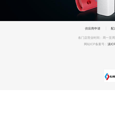
供应商申请
|
配
各门店营业时间
:
周一至周日
网站ICP备案号
:
滇IC