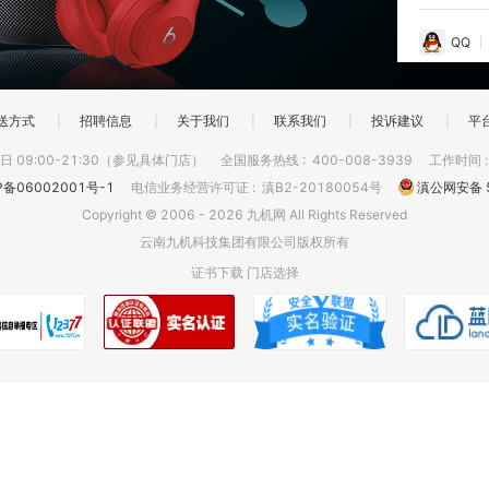
QQ
送方式
|
招聘信息
|
关于我们
|
联系我们
|
投诉建议
|
平
 09:00-21:30（参见具体门店）
全国服务热线
:
400-008-3939
工作时间
P备06002001号-1
电信业务经营许可证
:
滇B2-20180054号
滇公网安备 5
Copyright © 2006 - 2026 九机网 All Rights Reserved
云南九机科技集团有限公司版权所有
证书下载
门店选择