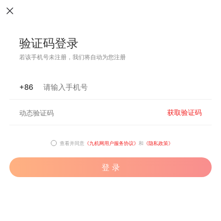
验证码登录
若该手机号未注册，我们将自动为您注册
+86
获取验证码
查看并同意
《九机网用户服务协议》
和
《隐私政策》
登 录