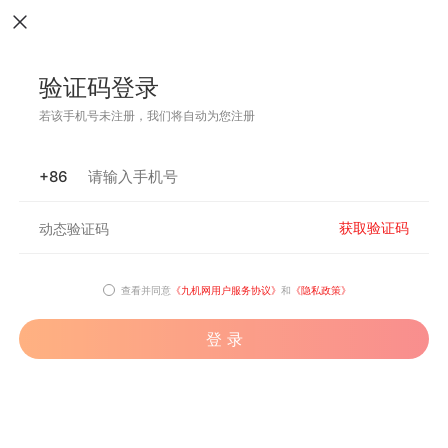
验证码登录
若该手机号未注册，我们将自动为您注册
+86
获取验证码
查看并同意
《九机网用户服务协议》
和
《隐私政策》
登 录