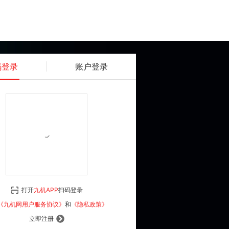
码登录
账户登录
获取动态密码
确认
《九机网用户服务协议》
和
《隐私政策》
打开
九机APP
扫码登录
登 录
《九机网用户服务协议》
和
《隐私政策》
立即注册