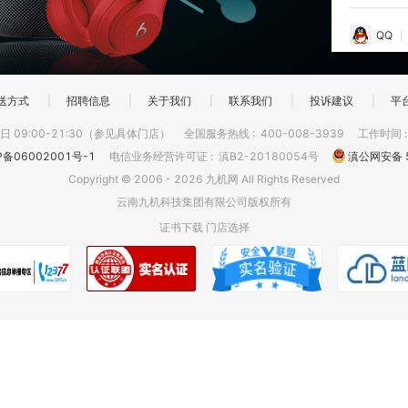
QQ
送方式
|
招聘信息
|
关于我们
|
联系我们
|
投诉建议
|
平
 09:00-21:30（参见具体门店）
全国服务热线
:
400-008-3939
工作时间
P备06002001号-1
电信业务经营许可证
:
滇B2-20180054号
滇公网安备 5
Copyright © 2006 - 2026 九机网 All Rights Reserved
云南九机科技集团有限公司版权所有
证书下载
门店选择