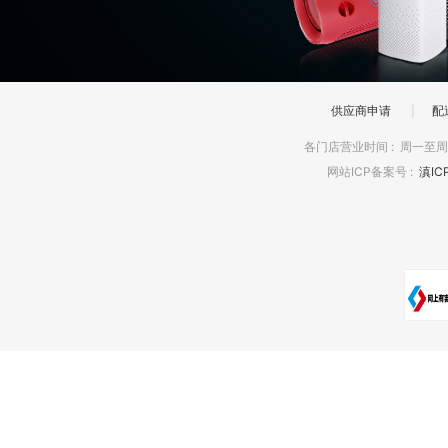
供应商申请
|
配
各门店营业时间
:
周一至周日
网站ICP备案号
:
滇IC