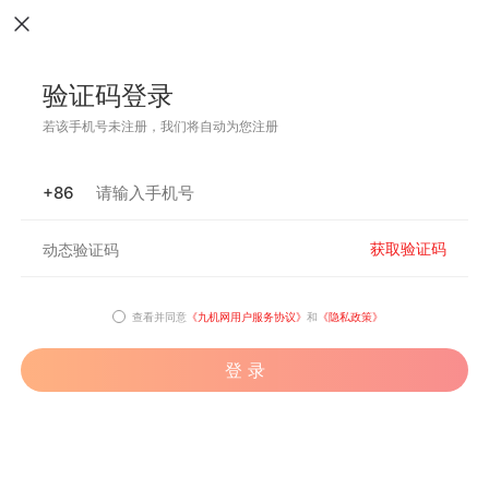
验证码登录
若该手机号未注册，我们将自动为您注册
+86
获取验证码
查看并同意
《九机网用户服务协议》
和
《隐私政策》
登 录