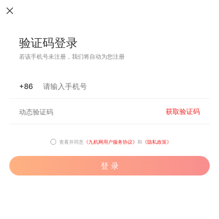
验证码登录
若该手机号未注册，我们将自动为您注册
+86
获取验证码
查看并同意
《九机网用户服务协议》
和
《隐私政策》
登 录