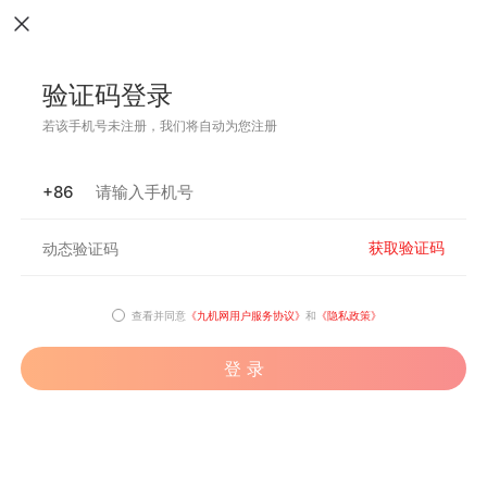
验证码登录
若该手机号未注册，我们将自动为您注册
+86
获取验证码
查看并同意
《九机网用户服务协议》
和
《隐私政策》
登 录