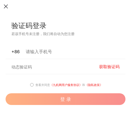
验证码登录
若该手机号未注册，我们将自动为您注册
+86
获取验证码
查看并同意
《九机网用户服务协议》
和
《隐私政策》
登 录