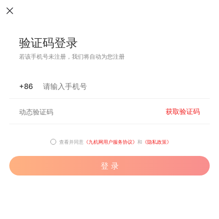
验证码登录
若该手机号未注册，我们将自动为您注册
+86
获取验证码
查看并同意
《九机网用户服务协议》
和
《隐私政策》
登 录