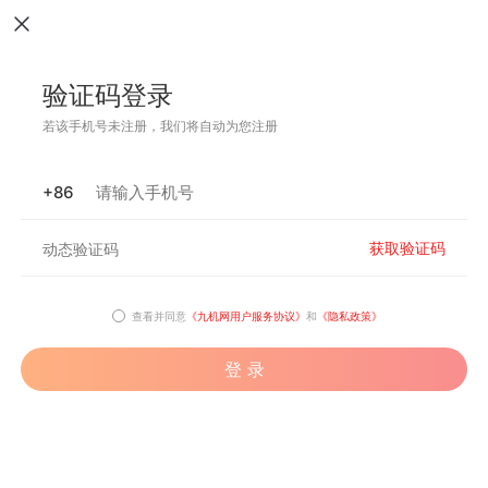
验证码登录
若该手机号未注册，我们将自动为您注册
+86
获取验证码
查看并同意
《九机网用户服务协议》
和
《隐私政策》
登 录