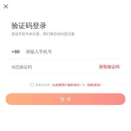
验证码登录
若该手机号未注册，我们将自动为您注册
+86
获取验证码
查看并同意
《九机网用户服务协议》
和
《隐私政策》
登 录