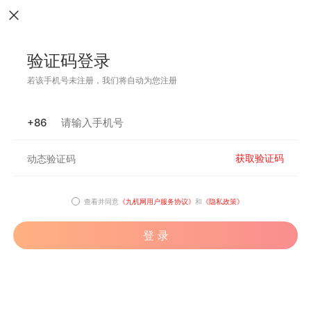
验证码登录
若该手机号未注册，我们将自动为您注册
+86
获取验证码
查看并同意
《九机网用户服务协议》
和
《隐私政策》
登 录